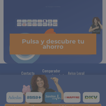
de copagos limitados
Pulsa y descubre tu
ahorro
Comparador
Contacto
Aviso Legal
seguros de salud