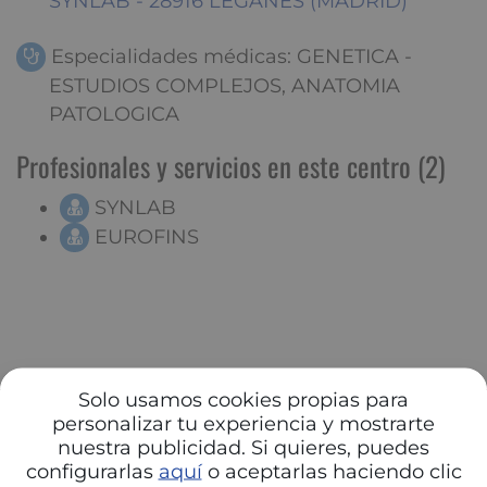
SYNLAB - 28916 LEGANES (MADRID)
Especialidades médicas: GENETICA -
ESTUDIOS COMPLEJOS, ANATOMIA
PATOLOGICA
Profesionales y servicios en este centro (2)
SYNLAB
EUROFINS
Solo usamos cookies propias para
personalizar tu experiencia y mostrarte
nuestra publicidad. Si quieres, puedes
configurarlas
aquí
o aceptarlas haciendo clic