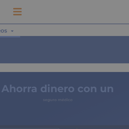
ROS
Ahorra dinero con un
seguro médico
de copagos limitados