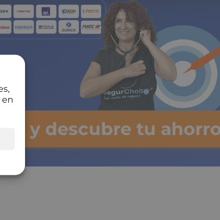
es,
 en
lsa y descubre tu ahorro