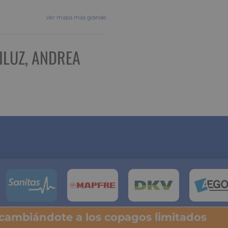
Ver mapa más grande
ILUZ, ANDREA
 cambiándote a los copagos limitados
lsa y descubre tu ahorro