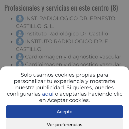
Profesionales y servicios en este centro (8)
INST. RADIOLOGICO DR. ERNESTO
CASTILLO, S. L.
Instituto Radiológico Dr. Castillo
INSTITUTO RADIOLOGICO DR. E
CASTILLO
Cardioimagen y diagnóstico vascular
Cardioimagen y diagnóstico vascular
(Bueno Bertomeu, Alicia)
Solo usamos cookies propias para
Cardioimagen y diagnóstico vascular
personalizar tu experiencia y mostrarte
nuestra publicidad. Si quieres, puedes
(Perea Egido, Jesús Ángel)
configurarlas
aquí
o aceptarlas haciendo clic
Cardioimagen y diagnóstico vascular
en Aceptar cookies.
(Monereo Alonso, Alfonso)
Instituto Radiologico Dr. Ernesto
Acepto
Castillo, S.A.
Ver preferencias