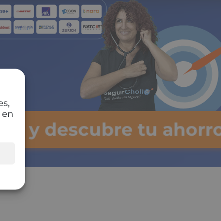
es,
 en
lsa y descubre tu ahorr