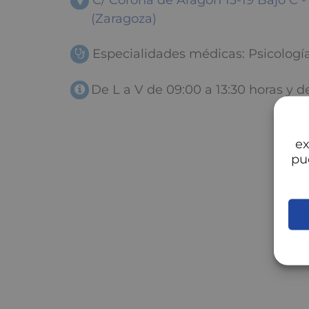
C/ Corona de Aragón 13-19 Bajo C
(Zaragoza)
Especialidades médicas: Psicologí
De L a V de 09:00 a 13:30 horas y d
ex
pu