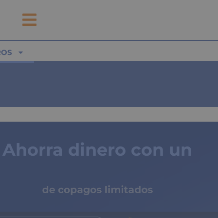
ROS
Ahorra dinero con un
seguro médico
de copagos limitados