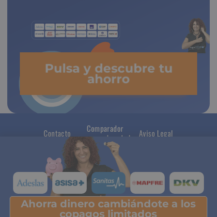
Pulsa y descubre tu
ahorro
Comparador
Contacto
Aviso Legal
seguros de salud
Ahorra dinero cambiándote a los
Pulsa y descubre tu ahorro
copagos limitados