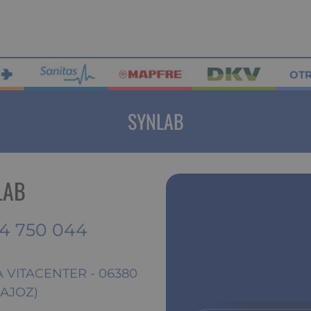
OT
SYNLAB
LAB
4 750 044
A VITACENTER - 06380
AJOZ)