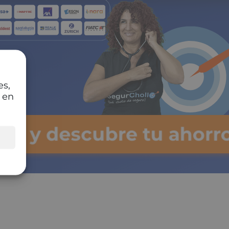
es,
 en
lsa y descubre tu ahorro