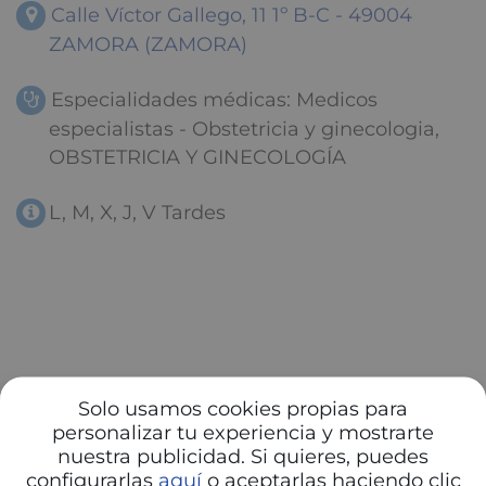
Calle Víctor Gallego, 11 1º B-C - 49004
ZAMORA (ZAMORA)
Especialidades médicas: Medicos
especialistas - Obstetricia y ginecologia,
OBSTETRICIA Y GINECOLOGÍA
L, M, X, J, V Tardes
Solo usamos cookies propias para
personalizar tu experiencia y mostrarte
nuestra publicidad. Si quieres, puedes
configurarlas
aquí
o aceptarlas haciendo clic