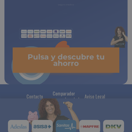
seguro médico
Pulsa y descubre tu
ahorro
Comparador
Contacto
Aviso Legal
seguros de salud