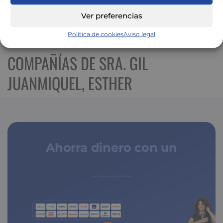
Ver preferencias
Ver mapa más grande
Política de cookies
Aviso legal
COMPAÑÍAS DE SRA. GIL
JUANMIQUEL, ESTHER
Ahorra dinero con un
seguro médico
de copagos limitados