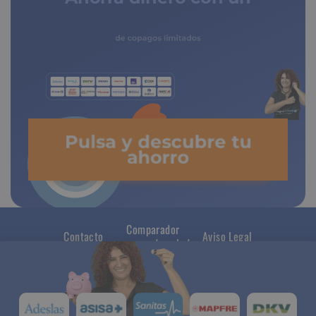
seguro médico
de copagos limitados
Pulsa y descubre tu
ahorro
Comparador
Contacto
Aviso Legal
seguros de salud