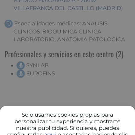
MEDICO FISIOAVANZA - 28692
VILLAFRANCA DEL CASTILLO (MADRID)
Especialidades médicas: ANALISIS
CLINICOS-BIOQUIMICA CLINICA-
LABORATORIO, ANATOMIA PATOLOGICA
Profesionales y servicios en este centro (2)
SYNLAB
EUROFINS
Solo usamos cookies propias para
personalizar tu experiencia y mostrarte
nuestra publicidad. Si quieres, puedes
configurarlas
aquí
o aceptarlas haciendo clic