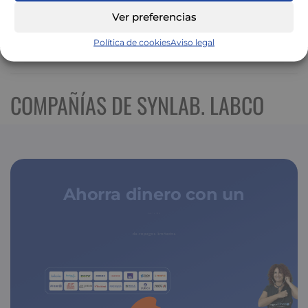
Ver preferencias
Política de cookies
Aviso legal
Ver mapa más grande
COMPAÑÍAS DE SYNLAB. LABCO
Ahorra dinero con un
seguro médico
de copagos limitados