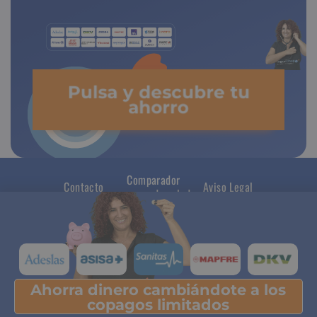
Pulsa y descubre tu
ahorro
Comparador
Contacto
Aviso Legal
seguros de salud
Ahorra dinero cambiándote a los
Pulsa y descubre tu ahorro
copagos limitados