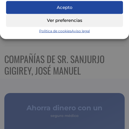
Acepto
Ver preferencias
Política de cookies
Aviso legal
Ver mapa más grande
COMPAÑÍAS DE SR. SANJURJO
GIGIREY, JOSÉ MANUEL
Ahorra dinero con un
seguro médico