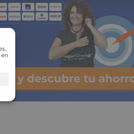
es,
 en
lsa y descubre tu ahorro