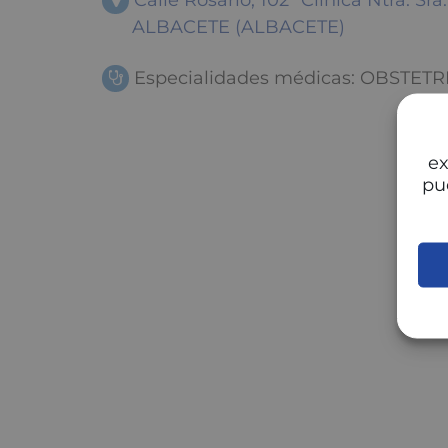
Calle Rosario, 102 "Clínica Ntra. Sra
ALBACETE (ALBACETE)
Especialidades médicas: OBSTET
ex
pu