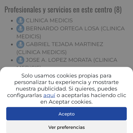
Profesionales y servicios en este centro (8)
CLINICA MEDICIS
BERNARDO ORTEGA LOSA (CLINICA
MEDICIS)
GABRIEL TEJADA MARTINEZ
(CLINICA MEDICIS)
JOSE A. LOPEZ MORATA (CLINICA
MEDICIS)
Solo usamos cookies propias para
WESSMARK CALDERON FLORES
personalizar tu experiencia y mostrarte
(CLINICA MEDICIS)
nuestra publicidad. Si quieres, puedes
JOSE LUIS BEATO PEREZ (CLINICA
configurarlas
aquí
o aceptarlas haciendo clic
MEDICIS)
en Aceptar cookies.
SERGIO GARCIA SANCHEZ (CLINICA
Acepto
MEDICIS)
MIGUEL ANGEL CASAS CEBRIAN
Ver preferencias
(CLINICA MEDICIS)