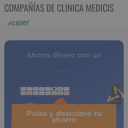
COMPAÑÍAS DE CLINICA MEDICIS
Ahorra dinero con un
seguro médico
de copagos limitados
Pulsa y descubre tu
ahorro