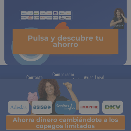
Pulsa y descubre tu
ahorro
Comparador
Contacto
Aviso Legal
seguros de salud
Ahorra dinero cambiándote a los
Pulsa y descubre tu ahorro
copagos limitados