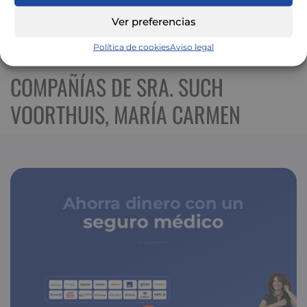
Ver preferencias
Ver mapa más grande
Política de cookies
Aviso legal
COMPAÑÍAS DE SRA. SUCH
VOORTHUIS, MARÍA CARMEN
Ahorra dinero con un
seguro médico
de copagos limitados