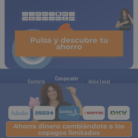
Pulsa y descubre tu
ahorro
Comparador
Contacto
Aviso Legal
seguros de salud
Ahorra dinero cambiándote a los
Pulsa y descubre tu ahorro
copagos limitados