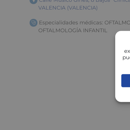
Calle Músico Ginés, 8 Bajos "Clínic
VALENCIA (VALENCIA)
Especialidades médicas: OFTALM
OFTALMOLOGÍA INFANTIL
ex
pu