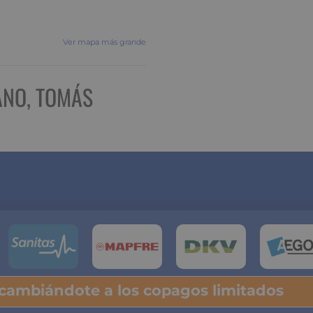
Ver mapa más grande
ANO, TOMÁS
 cambiándote a los copagos limitados
lsa y descubre tu ahorro