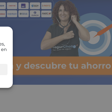
es,
 en
lsa y descubre tu ahorr