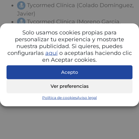
Tycormed Clínica (Colado Domínguez,
Javier)
Tycormed Clínica (Moreno García,
Isabel)
Solo usamos cookies propias para
Tycormed Clínica (Ortego Sanz, Javier
personalizar tu experiencia y mostrarte
nuestra publicidad. Si quieres, puedes
Ignacio)
configurarlas
aquí
o aceptarlas haciendo clic
Tycormed Clínica
en Aceptar cookies.
Acepto
Ver preferencias
Política de cookies
Aviso legal