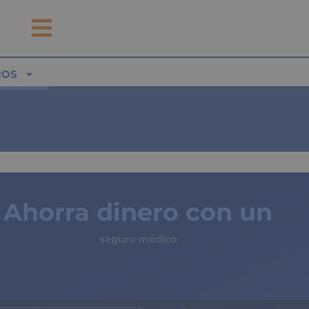
ROS
Ahorra dinero con un
seguro médico
de copagos limitados