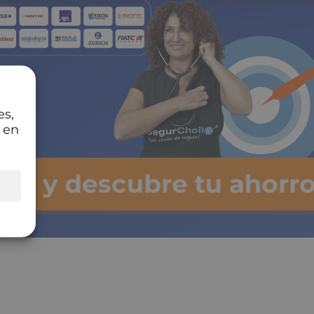
es,
 en
lsa y descubre tu ahorro