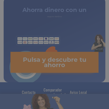
Ahorra dinero con un
seguro médico
Pulsa y descubre tu
ahorro
Comparador
Contacto
Aviso Legal
seguros de salud