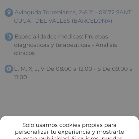
Avinguda Torreblanca, 2-8 1º - 08172 SANT
CUGAT DEL VALLES (BARCELONA)
Especialidades médicas: Pruebas
diagnosticas y terapeuticas - Analisis
clinicos
L, M, X, J, V De 08:00 a 12:00 - S De 09:00 a
11:00
Solo usamos cookies propias para
personalizar tu experiencia y mostrarte
nuestra publicidad. Si quieres, puedes