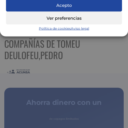
Acepto
Ver preferencias
Ver mapa más grande
Política de cookies
Aviso legal
COMPAÑÍAS DE TOMEU
DEULOFEU,PEDRO
Ahorra dinero con un
seguro médico
de copagos limitados