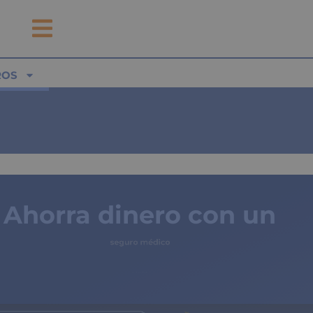
ROS
Ahorra dinero con un
seguro médico
de copagos limitados