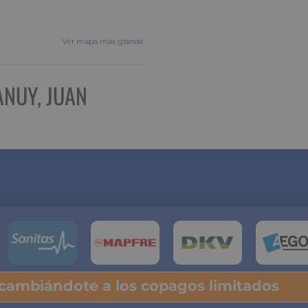
Ver mapa más grande
ANUY, JUAN
 cambiándote a los copagos limitados
lsa y descubre tu ahorro