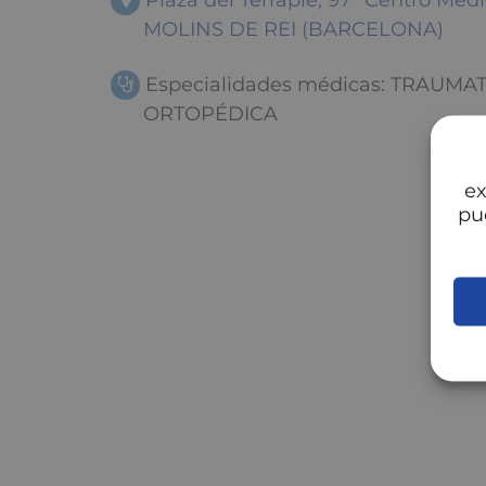
Plaza del Terraple, 97 "Centro Méd
MOLINS DE REI (BARCELONA)
Especialidades médicas: TRAUMA
ORTOPÉDICA
ex
pu