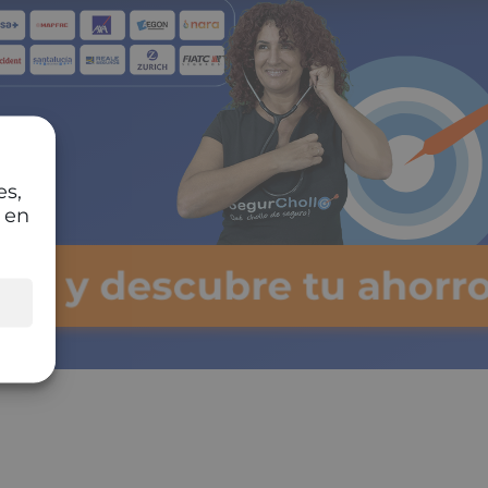
es,
 en
lsa y descubre tu ahorro