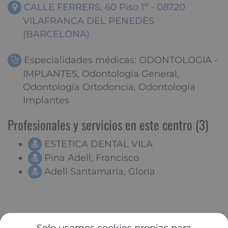
CALLE FERRERS, 60 Piso 1º - 08720
VILAFRANCA DEL PENEDÈS
(BARCELONA)
Especialidades médicas: ODONTOLOGIA -
IMPLANTES, Odontología General,
Odontología Ortodoncia, Odontología
Implantes
Profesionales y servicios en este centro (3)
ESTETICA DENTAL VILA
Pina Adell, Francisco
Adell Santamaría, Gloria
Solo usamos cookies propias para