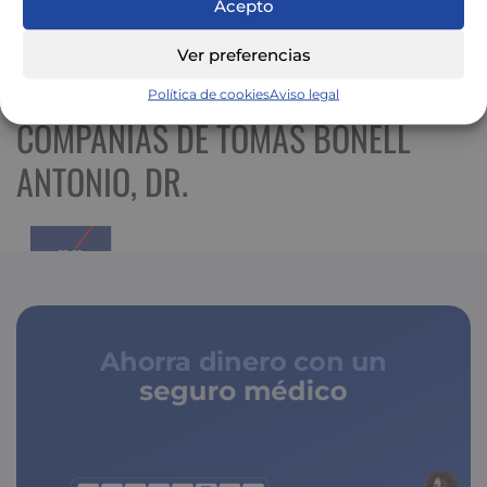
Acepto
Ver preferencias
Ver mapa más grande
Política de cookies
Aviso legal
COMPAÑÍAS DE TOMÁS BONELL
ANTONIO, DR.
Ahorra dinero con un
seguro médico
de copagos limitados