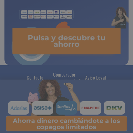
Pulsa y descubre tu
ahorro
Comparador
Contacto
Aviso Legal
seguros de salud
Ahorra dinero cambiándote a los
Pulsa y descubre tu ahorro
copagos limitados