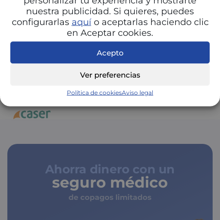
personalizar tu experiencia y mostrarte
nuestra publicidad. Si quieres, puedes
configurarlas
aquí
o aceptarlas haciendo clic
en Aceptar cookies.
Ver mapa más grande
Acepto
Ver preferencias
COMPAÑÍAS DE UNILABS MADRID
Política de cookies
Aviso legal
Ahorra dinero con un
seguro médico
de copagos limitados