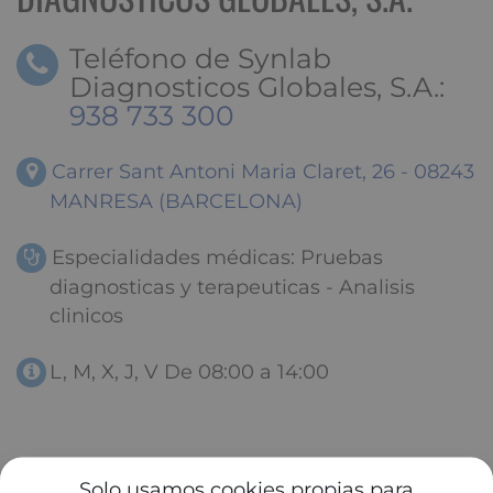
Teléfono de Synlab
Diagnosticos Globales, S.A.:
938 733 300
Carrer Sant Antoni Maria Claret, 26 - 08243
MANRESA (BARCELONA)
Especialidades médicas: Pruebas
diagnosticas y terapeuticas - Analisis
clinicos
L, M, X, J, V De 08:00 a 14:00
Solo usamos cookies propias para