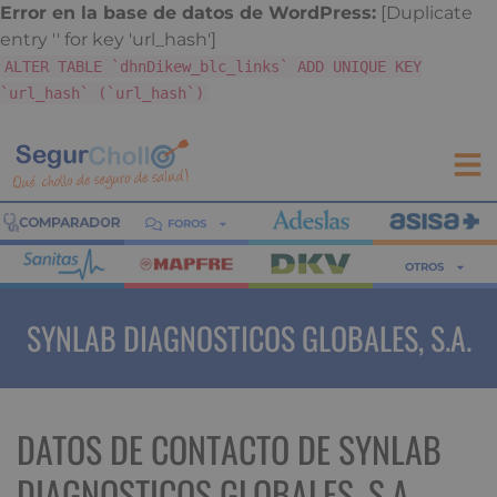
Error en la base de datos de WordPress:
[Duplicate
entry '' for key 'url_hash']
ALTER TABLE `dhnDikew_blc_links` ADD UNIQUE KEY
`url_hash` (`url_hash`)
FOROS
OTROS
SYNLAB DIAGNOSTICOS GLOBALES, S.A.
DATOS DE CONTACTO DE SYNLAB
DIAGNOSTICOS GLOBALES, S.A.