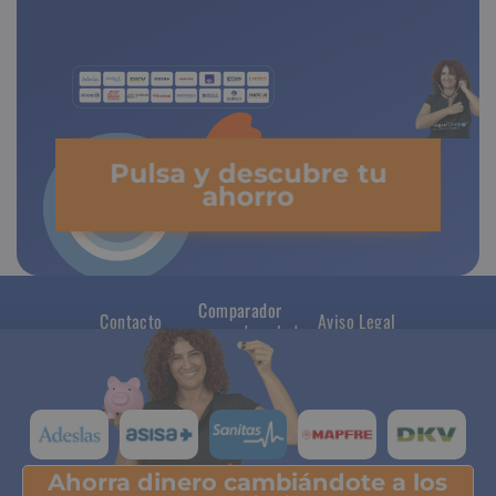
de copagos limitados
Pulsa y descubre tu
ahorro
Comparador
Contacto
Aviso Legal
seguros de salud
Ahorra dinero cambiándote a los
Pulsa y descubre tu ahorro