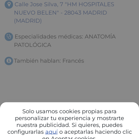
Calle Jose Silva, 7 "HM HOSPITALES
NUEVO BELEN" - 28043 MADRID
(MADRID)
Especialidades médicas: ANATOMÍA
PATOLÓGICA
También hablan: Francés
Solo usamos cookies propias para
personalizar tu experiencia y mostrarte
nuestra publicidad. Si quieres, puedes
configurarlas
aquí
o aceptarlas haciendo clic
en Aceptar cookies.