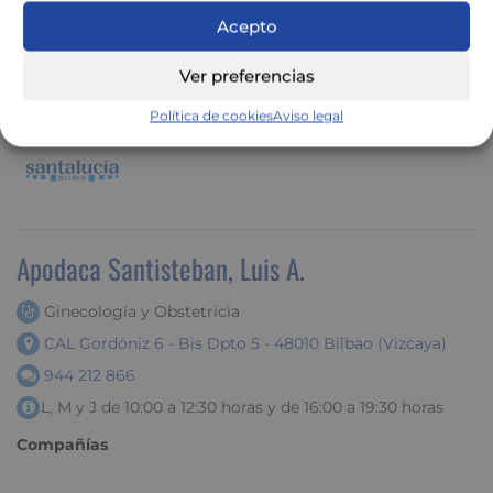
Acepto
Compañías
Ver preferencias
Política de cookies
Aviso legal
Apodaca Santisteban, Luis A.
Ginecología y Obstetricia
CAL Gordóniz 6 - Bis Dpto 5 - 48010 Bilbao (Vizcaya)
944 212 866
L, M y J de 10:00 a 12:30 horas y de 16:00 a 19:30 horas
Compañías