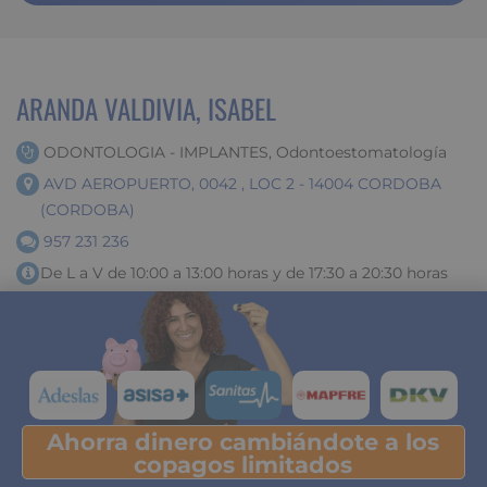
ARANDA VALDIVIA, ISABEL
ODONTOLOGIA - IMPLANTES, Odontoestomatología
AVD AEROPUERTO, 0042 , LOC 2 - 14004 CORDOBA
(CORDOBA)
957 231 236
De L a V de 10:00 a 13:00 horas y de 17:30 a 20:30 horas
Compañías
Ahorra dinero cambiándote a los
Pulsa y descubre tu ahorro
copagos limitados
ARANDILLA CASTRO, SL