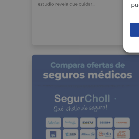
estudio revela que cuidar…
pu