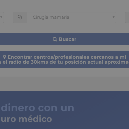
Cirugía mamaria
Buscar
Encontrar centros/profesionales cercanos a mi
 el radio de 30kms de tu posición actual aproxim
 dinero con un
ro médico