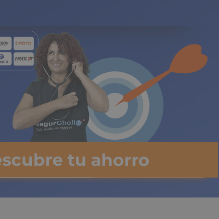
gos limitados
escubre tu ahorro