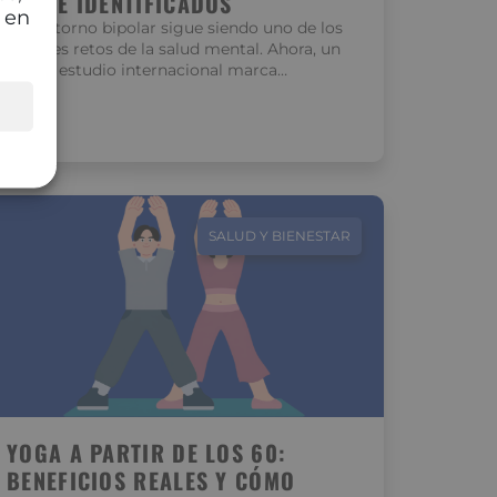
CLAVE IDENTIFICADOS
 en
El trastorno bipolar sigue siendo uno de los
grandes retos de la salud mental. Ahora, un
nuevo estudio internacional marca…
SALUD Y BIENESTAR
YOGA A PARTIR DE LOS 60:
BENEFICIOS REALES Y CÓMO