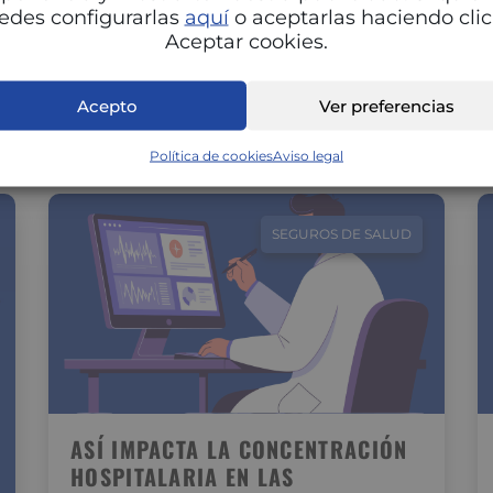
Adaptar la alimentación a cada fase del ciclo
edes configurarlas
aquí
o aceptarlas haciendo clic
menstrual puede marcar una gran diferencia
Aceptar cookies.
en tu energía, estado de ánimo…
Acepto
Ver preferencias
Política de cookies
Aviso legal
SEGUROS DE SALUD
ASÍ IMPACTA LA CONCENTRACIÓN
HOSPITALARIA EN LAS