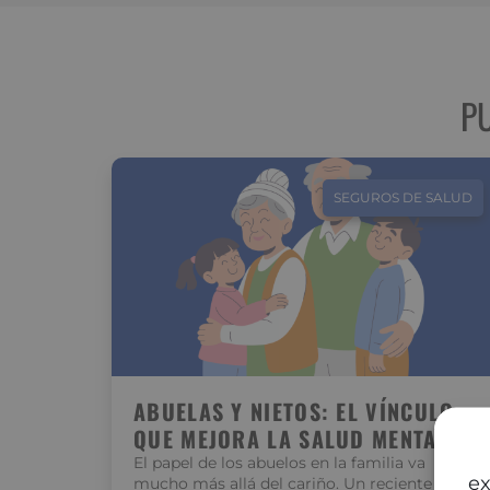
P
SEGUROS DE SALUD
ABUELAS Y NIETOS: EL VÍNCULO
QUE MEJORA LA SALUD MENTAL
El papel de los abuelos en la familia va
ex
mucho más allá del cariño. Un reciente