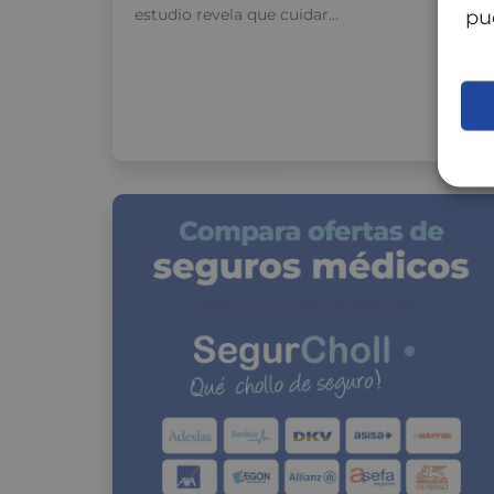
estudio revela que cuidar…
pu