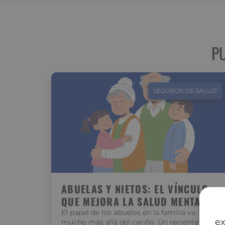
P
SEGUROS DE SALUD
ABUELAS Y NIETOS: EL VÍNCULO
QUE MEJORA LA SALUD MENTAL
El papel de los abuelos en la familia va
ex
mucho más allá del cariño. Un reciente