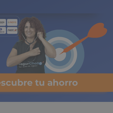
gos limitados
escubre tu ahorro