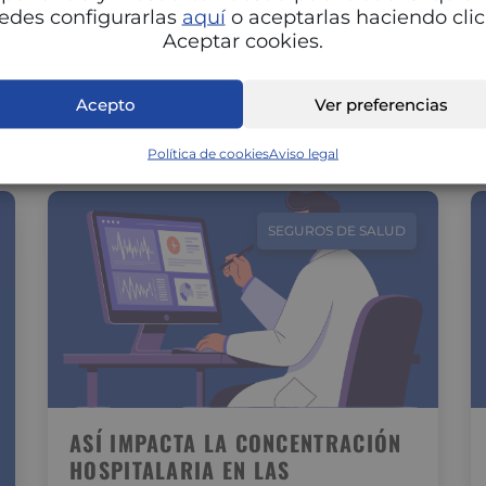
Adaptar la alimentación a cada fase del ciclo
edes configurarlas
aquí
o aceptarlas haciendo clic
menstrual puede marcar una gran diferencia
Aceptar cookies.
en tu energía, estado de ánimo…
Acepto
Ver preferencias
Política de cookies
Aviso legal
SEGUROS DE SALUD
ASÍ IMPACTA LA CONCENTRACIÓN
HOSPITALARIA EN LAS