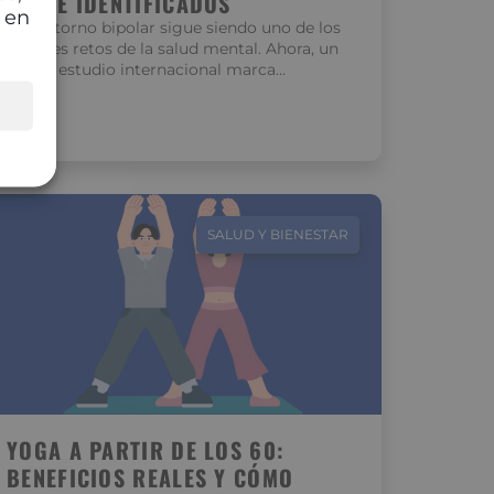
CLAVE IDENTIFICADOS
 en
El trastorno bipolar sigue siendo uno de los
grandes retos de la salud mental. Ahora, un
nuevo estudio internacional marca…
SALUD Y BIENESTAR
YOGA A PARTIR DE LOS 60:
BENEFICIOS REALES Y CÓMO