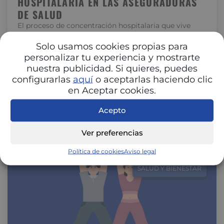
HOSPITALARIA EN LAS ASEGURADORAS
DE SALUD
El proceso de concentración hospitalaria que vive
España está transformando la relación entre
hospitales y aseguradoras. La unión de centros…
Solo usamos cookies propias para
personalizar tu experiencia y mostrarte
nuestra publicidad. Si quieres, puedes
configurarlas
aquí
o aceptarlas haciendo clic
en Aceptar cookies.
Acepto
Ver preferencias
Política de cookies
Aviso legal
SALUD Y BIENESTAR