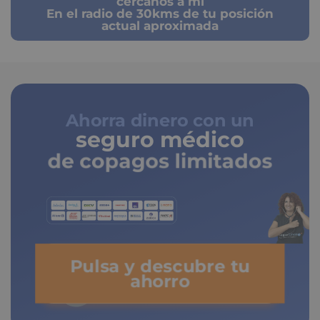
cercanos a mi
En el radio de 30kms de tu posición
actual aproximada
Ahorra dinero con un
seguro médico
de copagos limitados
Pulsa y descubre tu
ahorro