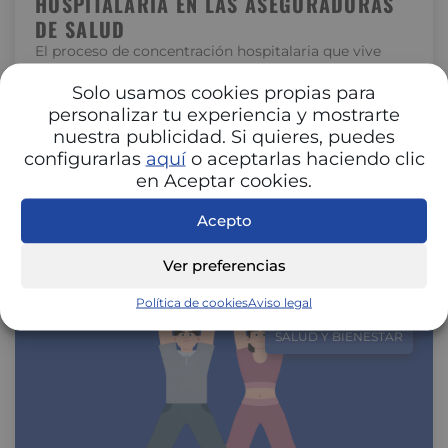
HOSPITALARIA EN LAS ASEGURADORAS
DE SALUD
El proceso de concentración hospitalaria que vive
España está transformando la relación entre
hospitales y aseguradoras. La unión de centros…
Solo usamos cookies propias para
personalizar tu experiencia y mostrarte
nuestra publicidad. Si quieres, puedes
configurarlas
aquí
o aceptarlas haciendo clic
en Aceptar cookies.
Acepto
Ver preferencias
Política de cookies
Aviso legal
SALUD Y BIENESTAR