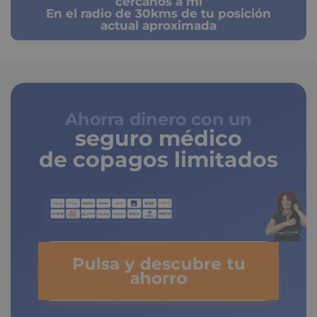
cercanos a mi
En el radio de 30kms de tu posición
actual aproximada
Ahorra dinero con un
seguro médico
de copagos limitados
Pulsa y descubre tu
ahorro