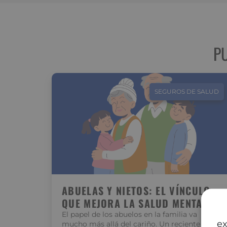
P
SEGUROS DE SALUD
ABUELAS Y NIETOS: EL VÍNCULO
QUE MEJORA LA SALUD MENTAL
El papel de los abuelos en la familia va
ex
mucho más allá del cariño. Un reciente