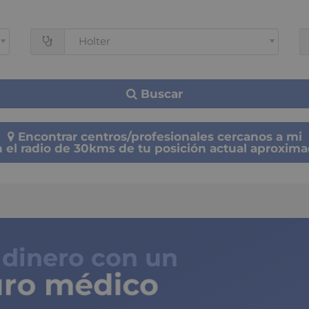
Holter
Buscar
Encontrar centros/profesionales cercanos a mi
 el radio de 30kms de tu posición actual aproxim
 dinero con un
ro médico