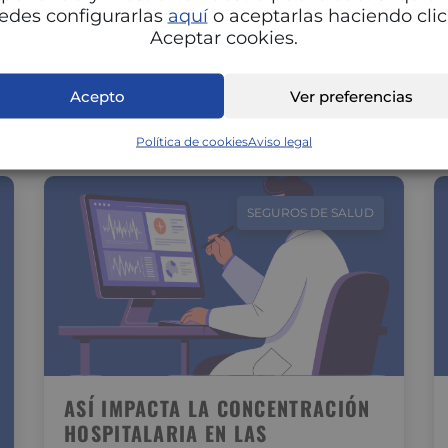
Adaptar la alimentación a cada fase del ciclo
edes configurarlas
aquí
o aceptarlas haciendo clic
menstrual puede marcar una gran diferencia
Aceptar cookies.
en tu energía, estado de ánimo…
Acepto
Ver preferencias
Política de cookies
Aviso legal
SEGUROS DE SALUD
ASÍ IMPACTA LA CONCENTRACIÓN
HOSPITALARIA EN LAS