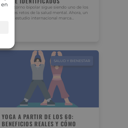
CLAVE IDENTIFICADOS
 en
El trastorno bipolar sigue siendo uno de los
grandes retos de la salud mental. Ahora, un
nuevo estudio internacional marca…
SALUD Y BIENESTAR
YOGA A PARTIR DE LOS 60:
BENEFICIOS REALES Y CÓMO