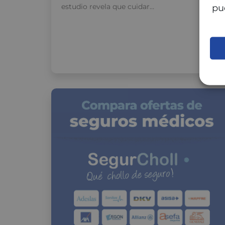
estudio revela que cuidar…
pu