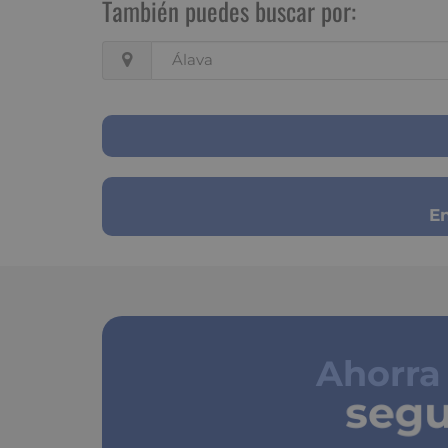
También puedes buscar por:
Álava
En
Ahorra
segu