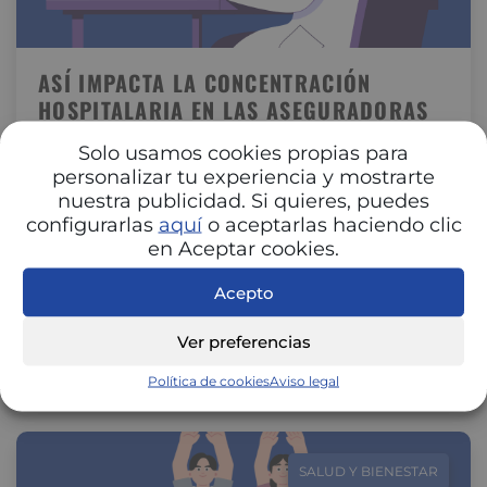
ASÍ IMPACTA LA CONCENTRACIÓN
HOSPITALARIA EN LAS ASEGURADORAS
DE SALUD
Solo usamos cookies propias para
El proceso de concentración hospitalaria que vive
personalizar tu experiencia y mostrarte
España está transformando la relación entre
nuestra publicidad. Si quieres, puedes
hospitales y aseguradoras. La unión de centros…
configurarlas
aquí
o aceptarlas haciendo clic
en Aceptar cookies.
Acepto
Ver preferencias
Política de cookies
Aviso legal
SALUD Y BIENESTAR