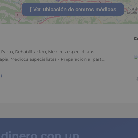
Ver ubicación de centros médicos
10
C
Parto, Rehabilitación, Medicos especialistas -
apia, Medicos especialistas - Preparacion al parto,
)
 dinero con un