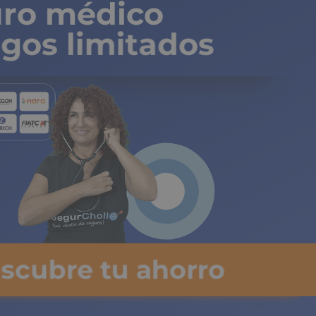
ro médico
gos limitados
escubre tu ahorro