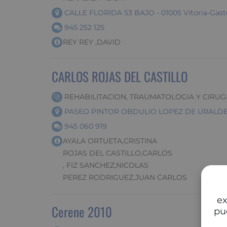
CALLE FLORIDA 53 BAJO - 01005 Vitoria-Gaste
945 252 125
REY REY ,DAVID
CARLOS ROJAS DEL CASTILLO
REHABILITACION, TRAUMATOLOGIA Y CIRUG
PASEO PINTOR OBDULIO LOPEZ DE URALDE Nº
945 060 919
AYALA ORTUETA,CRISTINA
ROJAS DEL CASTILLO,CARLOS
, FIZ SANCHEZ,NICOLAS
PEREZ RODRIGUEZ,JUAN CARLOS
ex
Cerene 2010
pu