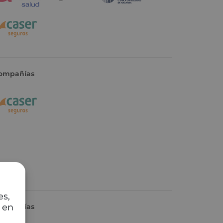
ompañías
es,
 en
ompañías