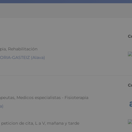
C
ia, Rehabilitación
TORIA-GASTEIZ (Alava)
C
rapeutas, Medicos especialistas - Fisioterapia
a)
ticion de cita, L a V, mañana y tarde