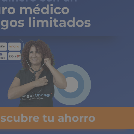
ro médico
gos limitados
escubre tu ahorro