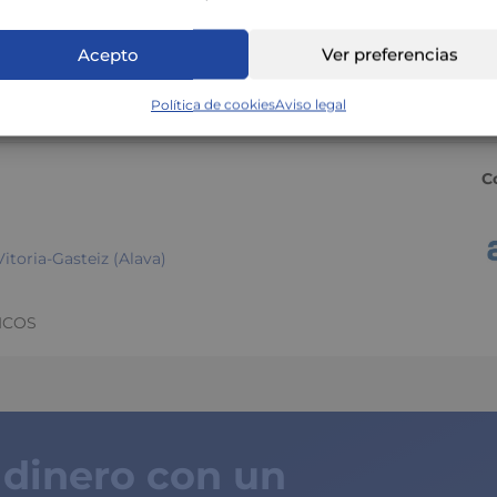
)
Acepto
Ver preferencias
Política de cookies
Aviso legal
C
itoria-Gasteiz (Alava)
ICOS
 dinero con un