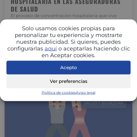
HOSPITALARIA EN LAS ASEGURADORAS
DE SALUD
El proceso de concentración hospitalaria que vive
España está transformando la relación entre
hospitales y aseguradoras. La unión de centros…
Solo usamos cookies propias para
personalizar tu experiencia y mostrarte
nuestra publicidad. Si quieres, puedes
configurarlas
aquí
o aceptarlas haciendo clic
en Aceptar cookies.
Acepto
Ver preferencias
Política de cookies
Aviso legal
SALUD Y BIENESTAR