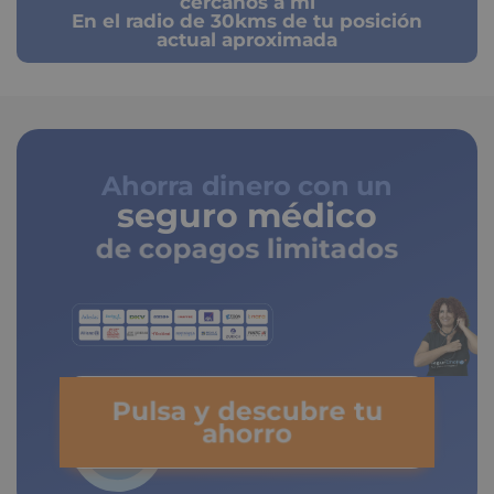
cercanos a mi
En el radio de 30kms de tu posición
actual aproximada
Ahorra dinero con un
seguro médico
de copagos limitados
Pulsa y descubre tu
ahorro