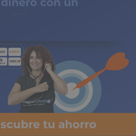
 dinero con un
ro médico
agos limitados
escubre tu ahorro