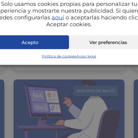
COMER SEGÚN TU CICLO
Solo usamos cookies propias para personalizar tu
MENSTRUAL PARA EQUILIBRAR
periencia y mostrarte nuestra publicidad. Si quier
TUS HORMONAS
edes configurarlas
aquí
o aceptarlas haciendo clic
Aceptar cookies.
Adaptar la alimentación a cada fase del ciclo
menstrual puede marcar una gran diferencia
en tu energía, estado de ánimo…
Acepto
Ver preferencias
Política de cookies
Aviso legal
SEGUROS DE SALUD