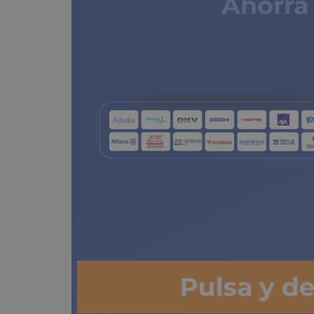
Ahorra
segu
de cop
Pulsa y d