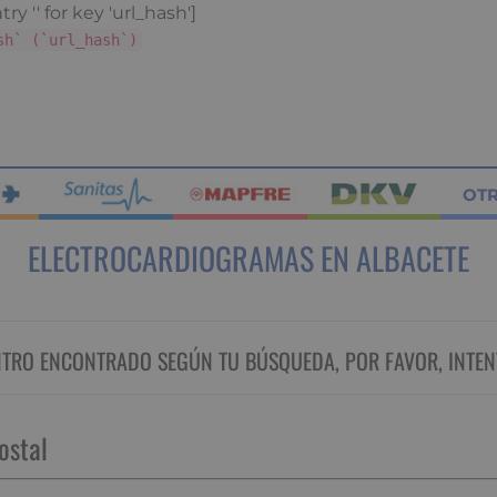
ry '' for key 'url_hash']
sh` (`url_hash`)
OT
ELECTROCARDIOGRAMAS EN ALBACETE
RO ENCONTRADO SEGÚN TU BÚSQUEDA, POR FAVOR, INTEN
ostal