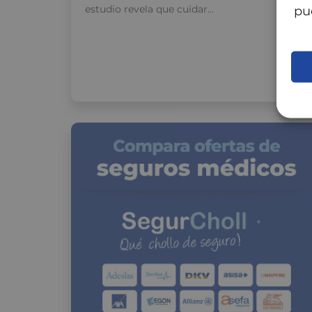
estudio revela que cuidar…
pu