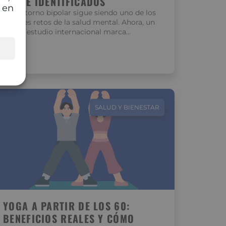
CLAVE IDENTIFICADOS
 en
El trastorno bipolar sigue siendo uno de los
grandes retos de la salud mental. Ahora, un
nuevo estudio internacional marca…
SALUD Y BIENESTAR
YOGA A PARTIR DE LOS 60:
BENEFICIOS REALES Y CÓMO