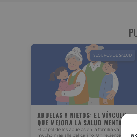
P
SEGUROS DE SALUD
ABUELAS Y NIETOS: EL VÍNCULO
QUE MEJORA LA SALUD MENTAL
El papel de los abuelos en la familia va
ex
mucho más allá del cariño. Un reciente