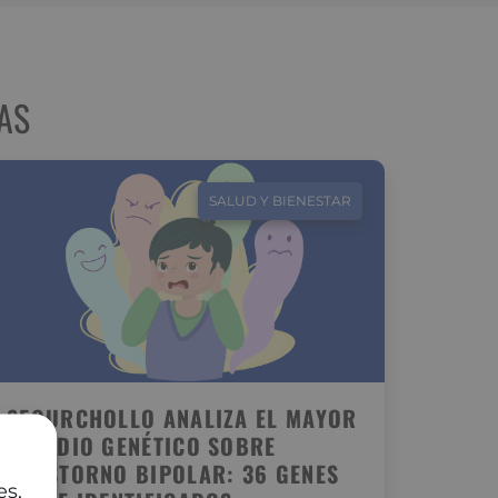
AS
SALUD Y BIENESTAR
SEGURCHOLLO ANALIZA EL MAYOR
ESTUDIO GENÉTICO SOBRE
TRASTORNO BIPOLAR: 36 GENES
es,