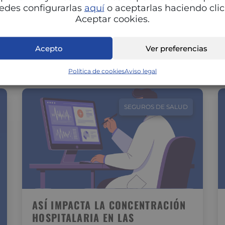
Adaptar la alimentación a cada fase del ciclo
edes configurarlas
aquí
o aceptarlas haciendo clic
menstrual puede marcar una gran diferencia
Aceptar cookies.
en tu energía, estado de ánimo…
Acepto
Ver preferencias
Política de cookies
Aviso legal
SEGUROS DE SALUD
ASÍ IMPACTA LA CONCENTRACIÓN
HOSPITALARIA EN LAS