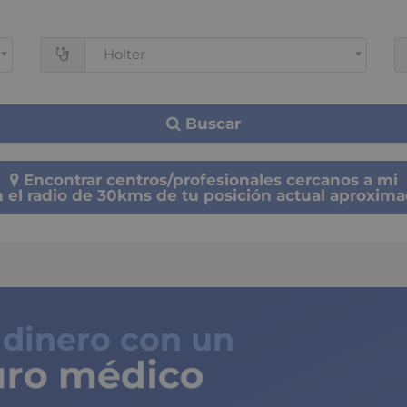
Holter
Buscar
Encontrar centros/profesionales cercanos a mi
 el radio de 30kms de tu posición actual aproxim
 dinero con un
ro médico