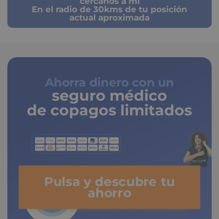
cercanos a mi
En el radio de 30kms de tu posición
actual aproximada
Ahorra dinero con un
seguro médico
de copagos limitados
Pulsa y descubre tu
ahorro