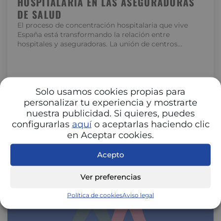
HOSPITALARIA EN LAS ASEGURADORAS
DE SALUD
El proceso de concentración hospitalaria que vive
España está transformando la relación entre
hospitales y aseguradoras. La unión de centros…
Solo usamos cookies propias para
personalizar tu experiencia y mostrarte
nuestra publicidad. Si quieres, puedes
configurarlas
aquí
o aceptarlas haciendo clic
en Aceptar cookies.
Acepto
SALUD Y BIENESTAR
Ver preferencias
Política de cookies
Aviso legal