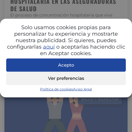
HOSPITALARIA EN LAS ASEGURADORAS
DE SALUD
El proceso de concentración hospitalaria que vive
España está transformando la relación entre
hospitales y aseguradoras. La unión de centros…
Solo usamos cookies propias para
personalizar tu experiencia y mostrarte
nuestra publicidad. Si quieres, puedes
configurarlas
aquí
o aceptarlas haciendo clic
en Aceptar cookies.
Acepto
Ver preferencias
Política de cookies
Aviso legal
SALUD Y BIENESTAR