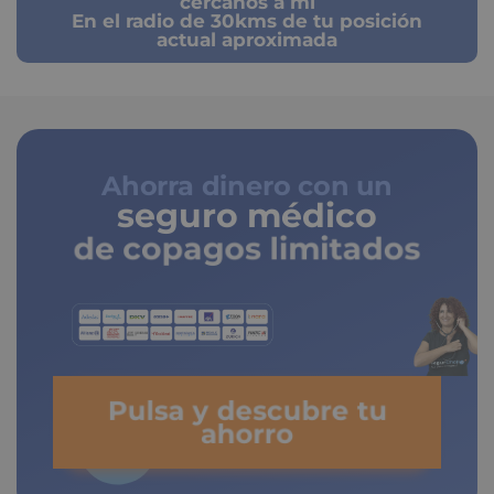
cercanos a mi
En el radio de 30kms de tu posición
actual aproximada
Ahorra dinero con un
seguro médico
de copagos limitados
Pulsa y descubre tu
ahorro