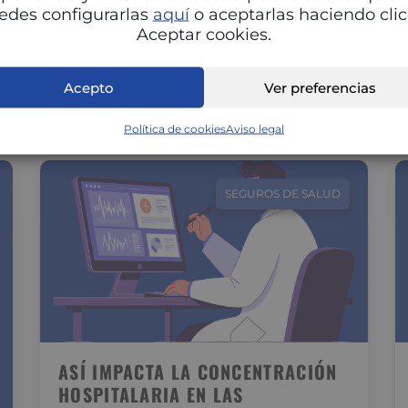
Adaptar la alimentación a cada fase del ciclo
edes configurarlas
aquí
o aceptarlas haciendo clic
menstrual puede marcar una gran diferencia
Aceptar cookies.
en tu energía, estado de ánimo…
Acepto
Ver preferencias
Política de cookies
Aviso legal
SEGUROS DE SALUD
ASÍ IMPACTA LA CONCENTRACIÓN
HOSPITALARIA EN LAS