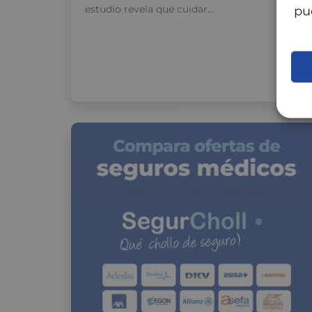
estudio revela que cuidar…
pu