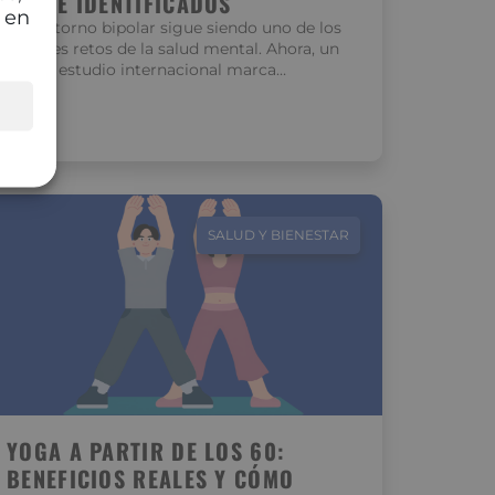
CLAVE IDENTIFICADOS
 en
El trastorno bipolar sigue siendo uno de los
grandes retos de la salud mental. Ahora, un
nuevo estudio internacional marca…
SALUD Y BIENESTAR
YOGA A PARTIR DE LOS 60:
BENEFICIOS REALES Y CÓMO