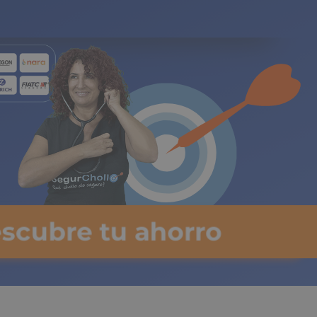
gos limitados
escubre tu ahorro