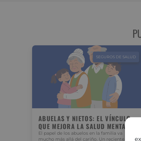
P
SEGUROS DE SALUD
ABUELAS Y NIETOS: EL VÍNCULO
QUE MEJORA LA SALUD MENTAL
El papel de los abuelos en la familia va
ex
mucho más allá del cariño. Un reciente