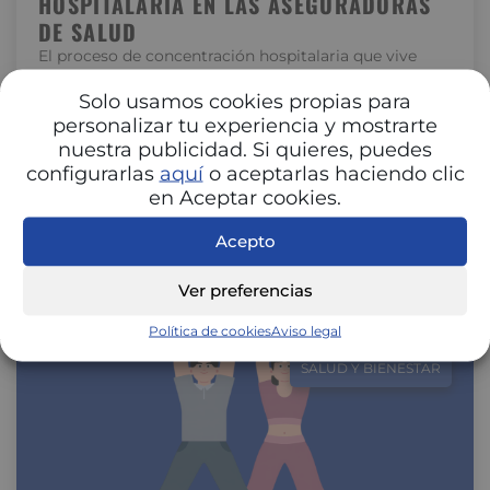
HOSPITALARIA EN LAS ASEGURADORAS
DE SALUD
El proceso de concentración hospitalaria que vive
España está transformando la relación entre
hospitales y aseguradoras. La unión de centros…
Solo usamos cookies propias para
personalizar tu experiencia y mostrarte
nuestra publicidad. Si quieres, puedes
configurarlas
aquí
o aceptarlas haciendo clic
en Aceptar cookies.
Acepto
Ver preferencias
Política de cookies
Aviso legal
SALUD Y BIENESTAR