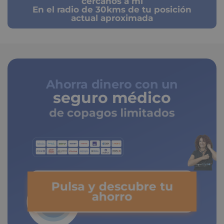
cercanos a mi
En el radio de 30kms de tu posición
actual aproximada
Ahorra dinero con un
seguro médico
de copagos limitados
Pulsa y descubre tu
ahorro