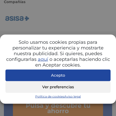
Compañías
Solo usamos cookies propias para
personalizar tu experiencia y mostrarte
Ahorra dinero con un
nuestra publicidad. Si quieres, puedes
seguro médico
configurarlas
aquí
o aceptarlas haciendo clic
en Aceptar cookies.
de copagos limitados
Acepto
Ver preferencias
Política de cookies
Aviso legal
Pulsa y descubre tu
ahorro