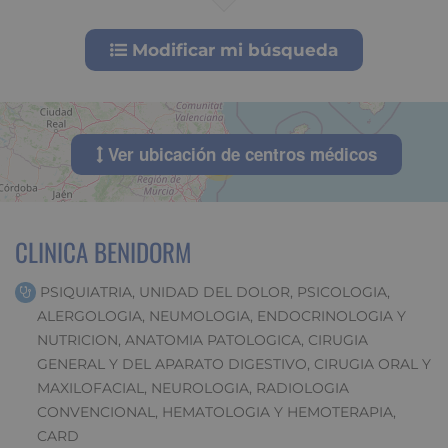
Modificar mi búsqueda
Ver ubicación de centros médicos
13
CLINICA BENIDORM
PSIQUIATRIA, UNIDAD DEL DOLOR, PSICOLOGIA,
ALERGOLOGIA, NEUMOLOGIA, ENDOCRINOLOGIA Y
NUTRICION, ANATOMIA PATOLOGICA, CIRUGIA
GENERAL Y DEL APARATO DIGESTIVO, CIRUGIA ORAL Y
MAXILOFACIAL, NEUROLOGIA, RADIOLOGIA
CONVENCIONAL, HEMATOLOGIA Y HEMOTERAPIA,
CARD