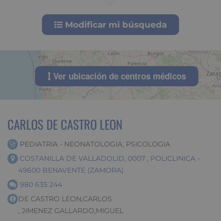
Modificar mi búsqueda
Ver ubicación de centros médicos
12
CARLOS DE CASTRO LEON
PEDIATRIA - NEONATOLOGIA, PSICOLOGIA
COSTANILLA DE VALLADOLID, 0007 , POLICLINICA -
49600 BENAVENTE (ZAMORA)
980 635 244
DE CASTRO LEON,CARLOS
, JIMENEZ GALLARDO,MIGUEL