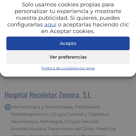
Solo usamos cookies propias para
personalizar tu experiencia y mostrarte
nuestra publicidad. Si quieres, puedes
configurarlas
aquí
o aceptarlas haciendo clic
en Aceptar cookies.
Pulsa y descubre tu
ahorro
Acepto
Ver preferencias
Política de cookies
Aviso legal
Hospital Recoletas Zamora, S.L.
Hematología y Hemoterapia, Fisioterapia,
Radiodiagnóstico, Cirugía General y Digestiva,
Neumología, Nefrología, Cirugía Vascular,
Anestesiología y Tratamiento del Dolor, Medicina
Interna, Psicología, Neurología, Oftalmología,