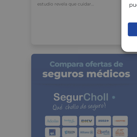
estudio revela que cuidar…
pu