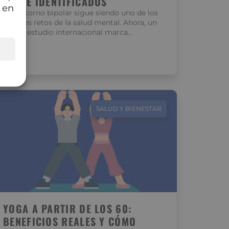
CLAVE IDENTIFICADOS
 en
El trastorno bipolar sigue siendo uno de los
grandes retos de la salud mental. Ahora, un
nuevo estudio internacional marca…
SALUD Y BIENESTAR
YOGA A PARTIR DE LOS 60:
BENEFICIOS REALES Y CÓMO