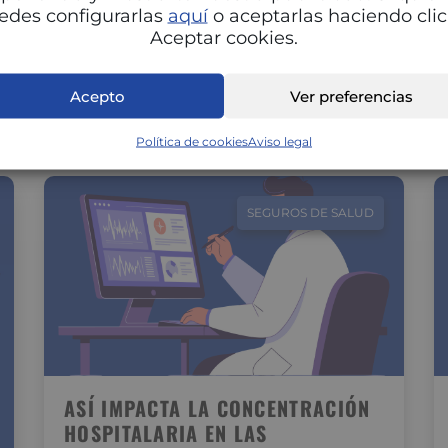
Adaptar la alimentación a cada fase del ciclo
edes configurarlas
aquí
o aceptarlas haciendo clic
menstrual puede marcar una gran diferencia
Aceptar cookies.
en tu energía, estado de ánimo…
Acepto
Ver preferencias
Política de cookies
Aviso legal
SEGUROS DE SALUD
ASÍ IMPACTA LA CONCENTRACIÓN
HOSPITALARIA EN LAS