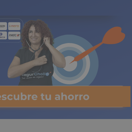
gos limitados
escubre tu ahorro