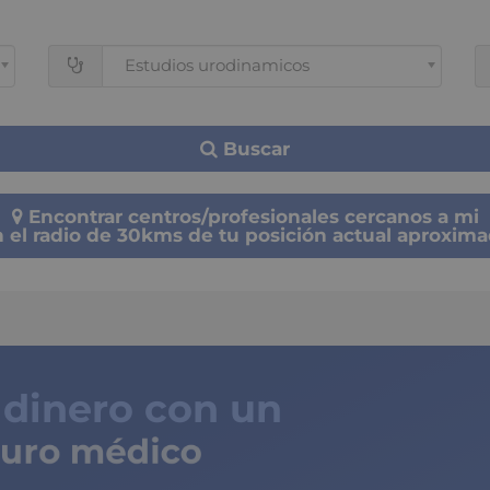
Estudios urodinamicos
Buscar
Encontrar centros/profesionales cercanos a mi
 el radio de 30kms de tu posición actual aproxim
 dinero con un
ro médico