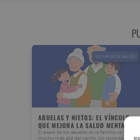
P
SEGUROS DE SALUD
ABUELAS Y NIETOS: EL VÍNCULO
QUE MEJORA LA SALUD MENTAL
El papel de los abuelos en la familia va
ex
mucho más allá del cariño. Un reciente