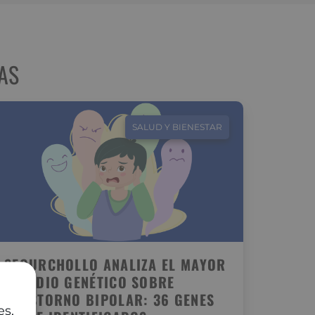
AS
SALUD Y BIENESTAR
SEGURCHOLLO ANALIZA EL MAYOR
ESTUDIO GENÉTICO SOBRE
TRASTORNO BIPOLAR: 36 GENES
es,