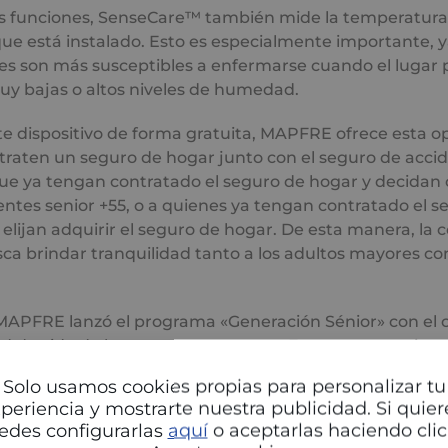
s funciones, SenseCare™ también mide la temperatura
que está instalado. Esto es especialmente importante, y
s son más susceptibles a enfermarse cuando el lugar 
y bajas o altos niveles de humedad.
te dispositivo de forma gratuita, MAPFRE ofrece esta o
traten un seguro de hogar junto con el seguro de acci
que ya tengan contratado el seguro de hogar y decidan 
ntes senior +55, o a quienes ya tengan contratado el s
 elijan adquirir el seguro de hogar. De esta manera, la
ca brindar tranquilidad tanto a los adultos mayores co
 MAPFRE lanzó el programa «Generación Sénior» con el o
ad de vida de las personas mayores. Este programa inte
damentales: productos aseguradores, servicios y benefic
Solo usamos cookies propias para personalizar tu
elización Club MAPFRE, y soluciones de apoyo de emp
periencia y mostrarte nuestra publicidad. Si quier
alizada en reparaciones y reformas, y Savia, la plataf
edes configurarlas
aquí
o aceptarlas haciendo clic
mpañía.