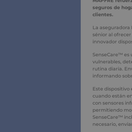
MAPFRE refuerz
seguros de hoga
clientes.
La aseguradora 
sénior al ofrece
innovador dispos
SenseCare™ es u
vulnerables, det
rutina diaria. E
informando sobr
Este dispositivo
cuando están en 
con sensores in
permitiendo mon
SenseCare™ incl
necesario, envia