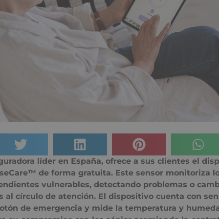
uradora líder en España, ofrece a sus clientes el disp
seCare™ de forma gratuita. Este sensor monitoriza l
endientes vulnerables, detectando problemas o camb
 al círculo de atención. El dispositivo cuenta con se
 botón de emergencia y mide la temperatura y humeda