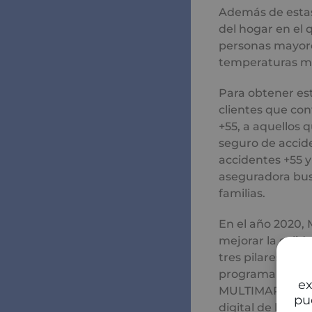
Además de esta
del hogar en el 
personas mayore
temperaturas mu
Para obtener es
clientes que con
+55, a aquellos 
seguro de accide
accidentes +55 y
aseguradora bus
familias.
En el año 2020,
mejorar la calid
tres pilares fun
programa de Fid
ex
MULTIMAP, especi
pu
digital de la co