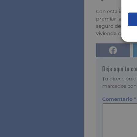
Con esta iniciat
premiar la contr
seguro de hogar
vivienda como al
Deja aquí tu c
Tu dirección d
marcados co
Comentario
*