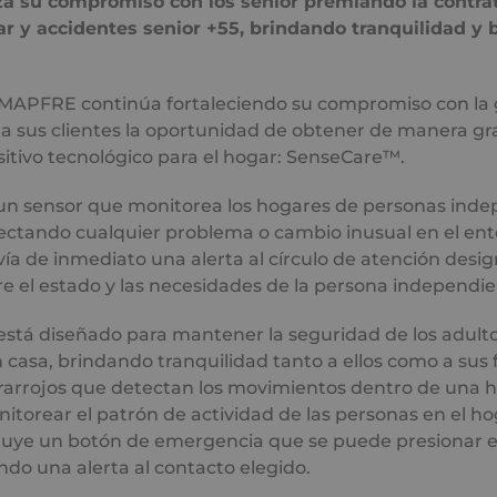
a su compromiso con los sénior premiando la contra
r y accidentes senior +55, brindando tranquilidad y b
MAPFRE continúa fortaleciendo su compromiso con la
r a sus clientes la oportunidad de obtener de manera gr
itivo tecnológico para el hogar: SenseCare™.
n sensor que monitorea los hogares de personas inde
ectando cualquier problema o cambio inusual en el ent
nvía de inmediato una alerta al círculo de atención desi
e el estado y las necesidades de la persona independie
 está diseñado para mantener la seguridad de los adul
casa, brindando tranquilidad tanto a ellos como a sus 
frarrojos que detectan los movimientos dentro de una h
itorear el patrón de actividad de las personas en el h
uye un botón de emergencia que se puede presionar 
ndo una alerta al contacto elegido.