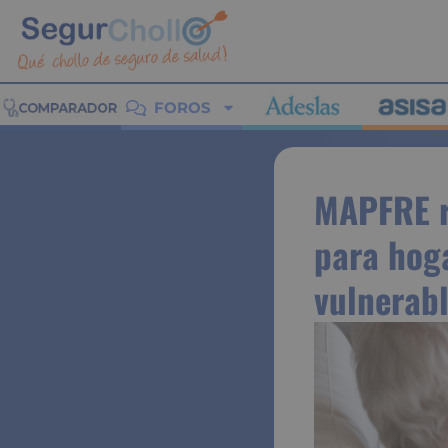
FOROS
MAPFRE r
para hog
vulnerab