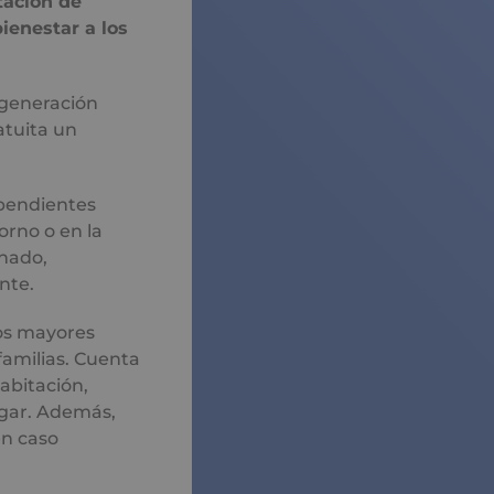
tación de
ienestar a los
 generación
atuita un
pendientes
orno o en la
gnado,
nte.
tos mayores
familias. Cuenta
abitación,
ogar. Además,
en caso