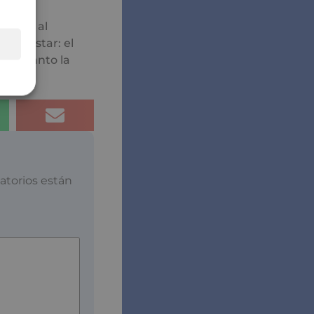
sénior al
bienestar: el
ger tanto la
atorios están