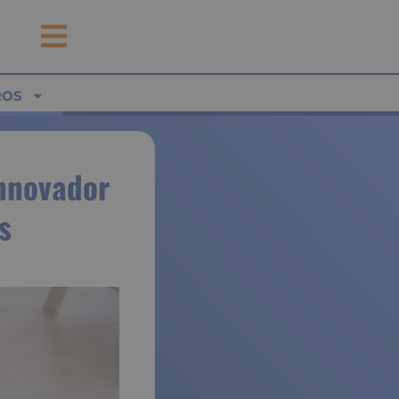
ROS
innovador
s