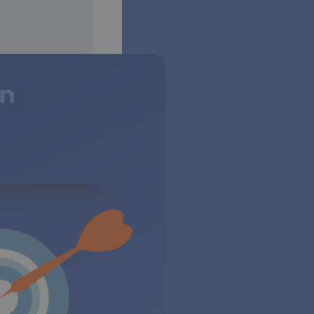
un
dos