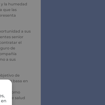
 y la humedad
a que las
presenta
portunidad a sus
dentes senior
contratar el
eguro de
 compañía
mo a sus
bjetivo de
gral se basa en
ios del
resas como
es,
orma de salud
 en