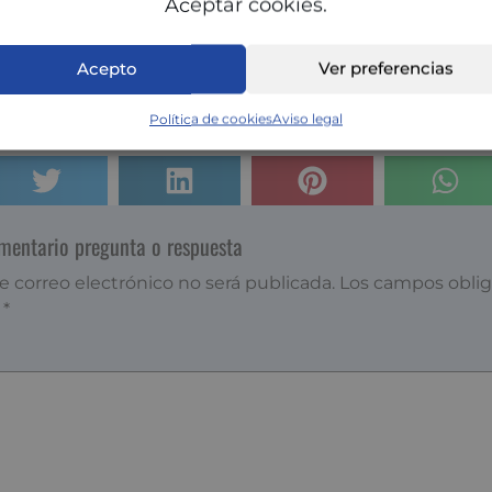
Aceptar cookies.
iva, MAPFRE refuerza su compromiso con la generación 
atación de dos productos que garantizan tranquilidad y 
Acepto
Ver preferencias
, que ofrece una amplia gama de coberturas para prote
Política de cookies
Aviso legal
 asegurado, y el seguro de accidentes senior +55.
omentario pregunta o respuesta
e correo electrónico no será publicada.
Los campos oblig
n
*