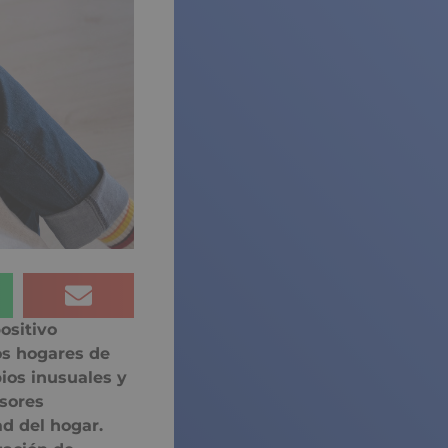
ositivo
os hogares de
ios inusuales y
nsores
d del hogar.