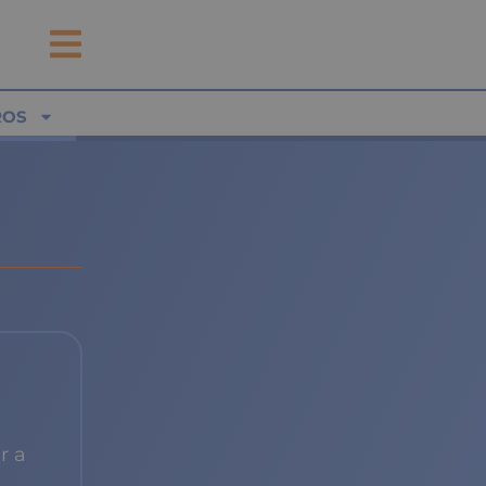
ROS
r a