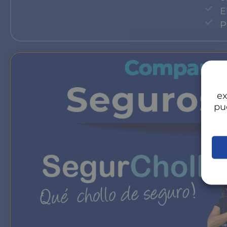
E
P
ex
pu