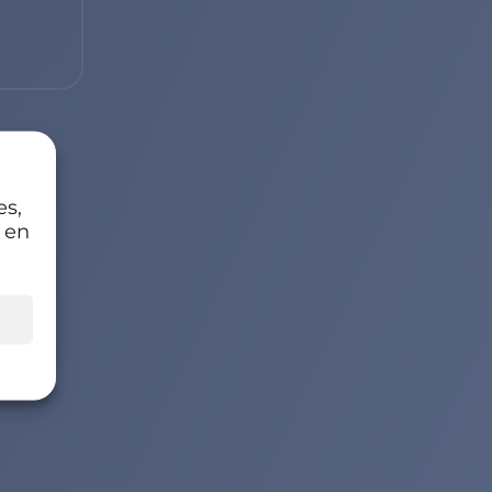
es,
 en