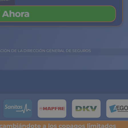
ACIÓN DE LA DIRECCIÓN GENERAL DE SEGUROS
 cambiándote a los copagos limitados