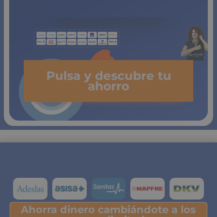
Pulsa y descubre tu
ahorro
Ahorra dinero cambiándote a los
Pulsa y descubre tu ahorro