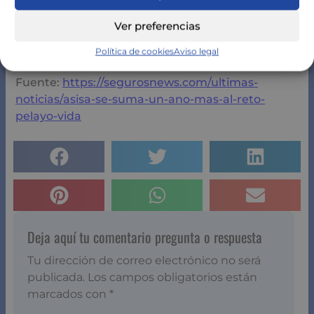
investigación y fomentar la detección precoz y los
cribados, así como los hábitos de vida saludable
Ver preferencias
(alimentación, práctica de actividad física, etc.)
para multiplicar la tasa de éxito frente al cáncer.
Política de cookies
Aviso legal
Fuente:
https://segurosnews.com/ultimas-
noticias/asisa-se-suma-un-ano-mas-al-reto-
pelayo-vida
Deja aquí tu comentario pregunta o respuesta
Tu dirección de correo electrónico no será
publicada.
Los campos obligatorios están
marcados con
*